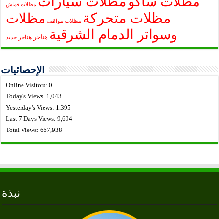
مظلات سيارات
مظلات ساكو
مظلات قماش
مظلات متحركة
مظلات
مظلات مواقف
وسواتر الدمام الشرقية
هناجر
هناجر حديد
الإحصائيات
Online Visitors:
0
Today's Views:
1,043
Yesterday's Views:
1,395
Last 7 Days Views:
9,694
Total Views:
667,938
نبذة