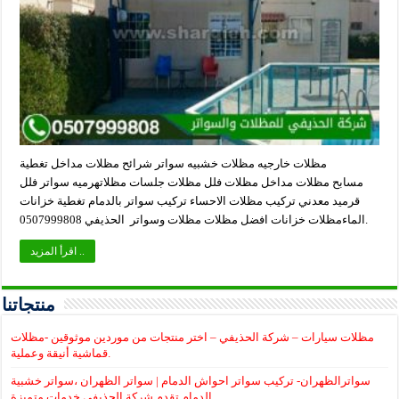
مظلات خارجيه مظلات خشبيه سواتر شرائح مظلات مداخل تغطية
مسابح مظلات مداخل مظلات فلل مظلات جلسات مظلاتهرميه سواتر فلل
قرميد معدني تركيب مظلات الاحساء تركيب سواتر بالدمام تغطية خزانات
الماءمظلات خزانات افضل مظلات مظلات وسواتر الحذيفي 0507999808.
اقرأ المزيد ..
منتجاتنا
مظلات سيارات – شركة الحذيفي – اختر منتجات من موردين موثوقين -مظلات
قماشية أنيقة وعملية.
سواترالظهران- تركيب سواتر احواش الدمام | سواتر الظهران ،سواتر خشبية
الدمام تقدم شركة الحذيفي خدمات متميزة