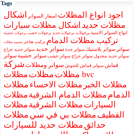
Tags
اشكال
اجود انواع المظلات
اسعار السواتر
مظلات حديد
اشكال مظلات سيارات
انواع السواتر الامنية
برجولات
برجولات حديد
برجولات خشب
برجولات خشبية
تركيب مظلات الدمام
تركيب هناجر
تصميم مظلات
سواتر حديد
سواتر
سواتر بلاستيك
سواتر جدة
سواتر حديد حراج
سواتر خشبية
سواتر
سواتر حديد مجدول
سواتر حراج
سواتر خشب
شركة
سواتر ومظلات
قماش
سواتر قماش للحوش
مظلات
مظلات
مظلات bvc
مظلات
مظلات الخبر
مظلات الاحساء
الدمام
مظلات الدمام الشرقية
مظلات
السيارات
مظلات الشرقية
مظلات
مظلات بي في سي
مظلات
القطيف
حدائق
مظلات حديد للسيارات