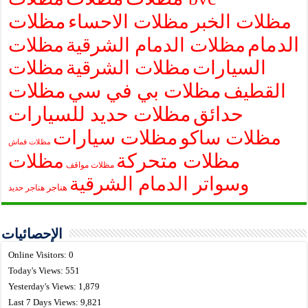
مظلات
مظلات الخبر
مظلات الاحساء
الدمام
مظلات الدمام الشرقية
مظلات
السيارات
مظلات الشرقية
مظلات
مظلات بي في سي
مظلات
القطيف
حدائق
مظلات حديد للسيارات
مظلات سيارات
مظلات ساكو
مظلات قماش
مظلات متحركة
مظلات
مظلات مواقف
وسواتر الدمام الشرقية
هناجر
هناجر حديد
الإحصائيات
Online Visitors:
0
Today's Views:
551
Yesterday's Views:
1,879
Last 7 Days Views:
9,821