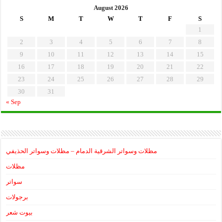
August 2026
S
M
T
W
T
F
S
1
2
3
4
5
6
7
8
9
10
11
12
13
14
15
16
17
18
19
20
21
22
23
24
25
26
27
28
29
30
31
« Sep
مظلات وسواتر الشرقية الدمام – مظلات وسواتر الحذيفي
مظلات
سواتر
برجولات
بيوت شعر