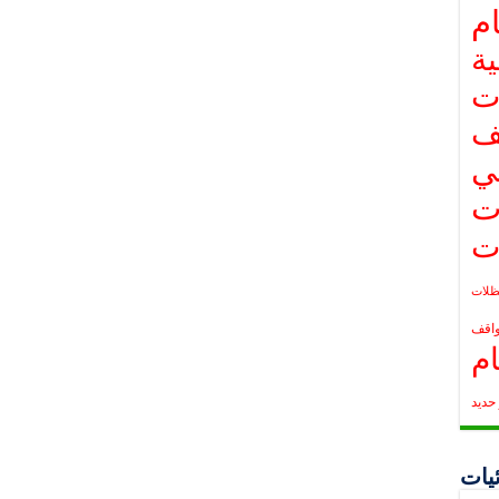
م
ة
ت
ف
ي
ت
ت
لات
واقف
م
حديد
يات