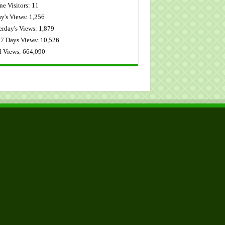
ne Visitors:
11
y's Views:
1,256
erday's Views:
1,879
 7 Days Views:
10,526
l Views:
664,090