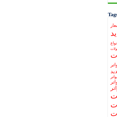
Tag
عار
د
نواع
لات
ت
تر
يد
اتر
تر
تر
ت
ت