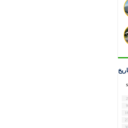
اريخ
S
2
9
1
2
3