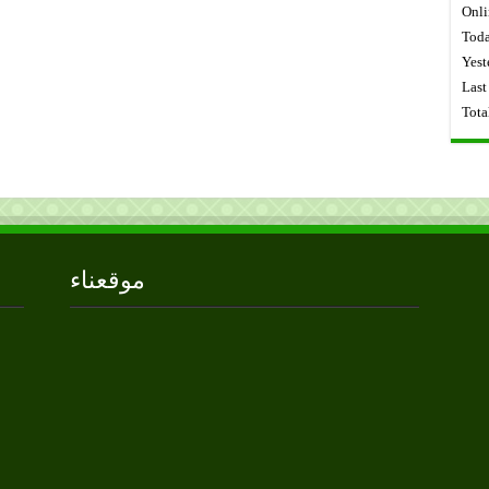
Onli
Toda
Yest
Last
Tota
موقعناء