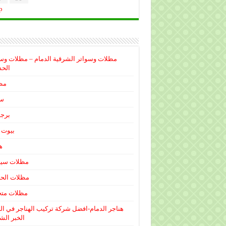
p
مظلات وسواتر الشرقية الدمام – مظلات وس
الحذ
مظ
سو
برجو
بيوت 
ه
مظلات سيا
مظلات الحد
مظلات متح
هناجر الدمام-افضل شركة تركيب الهناجر في ال
الخبر الش