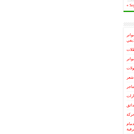
« Se
واتر
يفي
لات
اتر
لات
شعر
ناجر
رات
ائق
ركة
دمام
رقية