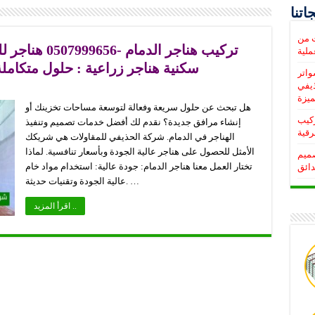
اتنا
ت من
تركيب هناجر ال
سكنية هناجر زراعية : حلول متكاملة
واتر
ذيفي
يزة
هل تبحث عن حلول سريعة وفعالة لتوسعة مساحات تخزينك أو
, تركيب
إنشاء مرافق جديدة؟ نقدم لك أفضل خدمات تصميم وتنفيذ
رقية
الهناجر في الدمام. شركة الحذيفي للمقاولات هي شريكك
الأمثل للحصول على هناجر عالية الجودة وبأسعار تنافسية. لماذا
صميم
تختار العمل معنا هناجر الدمام: جودة عالية: استخدام مواد خام
دائق
عالية الجودة وتقنيات حديثة. …
اقرأ المزيد ..