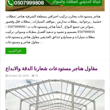
هناجر مستودعات مخازن تركيب احترافي بمنطقة الشرقية هناجر /مظلات
خشبية _برجوانيه _مظلات مدارس _مواقف السيارات _مظلات فلل وقصور
_سواتر من جميع النواع _أنشأ هناجر ومستودعات ت / 0507999808 –
0507999656 بتصميم و تشييد و تنـفيذ أفضـل مظـلات وسواتر، تركيب
مظلات سيارات و مسابح و حدائق الحذيفي مقاول هناجر و مستودعات
مقاول هناجر و مستودعات …
اقرأ المزيد ..
مقاول هناجر مستودعات شعارنا الدقة والابداع
October 28, 2018
51