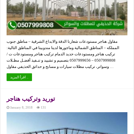
مقاول هناجر مستودعات شعارنا الدقة والابداع الشرقية – مناطق جنوب
المملكه – المناطق الشمالية وماجورها لدينا مندوبينا في المناطق التالية:
تركيب هناجر ومستودعات حديد الدمام تركيب هناجر ومستودعات ت /
0507999808 – 0507999656 بتصميم و تشييد و تنـفيذ أفضـل مظـلات
وسواتر، تركيب مظلات سيارات و مسابح و حدائق الحذيفي مقاول …
اقرأ المزيد ..
توريد وتركيب هناجر
January 8, 2018
131