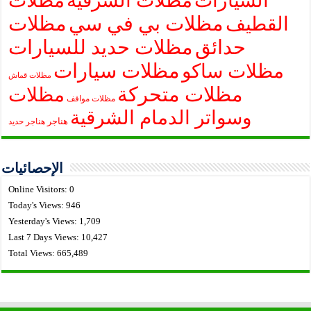
السيارات
مظلات الشرقية
مظلات
مظلات بي في سي
مظلات
القطيف
حدائق
مظلات حديد للسيارات
مظلات سيارات
مظلات ساكو
مظلات قماش
مظلات متحركة
مظلات
مظلات مواقف
وسواتر الدمام الشرقية
هناجر
هناجر حديد
الإحصائيات
Online Visitors:
0
Today's Views:
946
Yesterday's Views:
1,709
Last 7 Days Views:
10,427
Total Views:
665,489