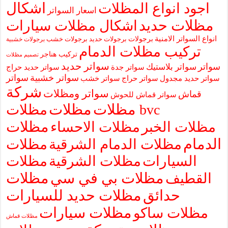
اشكال
اجود انواع المظلات
اسعار السواتر
مظلات حديد
اشكال مظلات سيارات
انواع السواتر الامنية
برجولات
برجولات حديد
برجولات خشب
برجولات خشبية
تركيب مظلات الدمام
تركيب هناجر
تصميم مظلات
سواتر حديد
سواتر
سواتر بلاستيك
سواتر جدة
سواتر حديد حراج
سواتر خشبية
سواتر
سواتر حديد مجدول
سواتر حراج
سواتر خشب
شركة
سواتر ومظلات
قماش
سواتر قماش للحوش
مظلات
مظلات
مظلات bvc
مظلات
مظلات الخبر
مظلات الاحساء
الدمام
مظلات الدمام الشرقية
مظلات
السيارات
مظلات الشرقية
مظلات
مظلات بي في سي
مظلات
القطيف
حدائق
مظلات حديد للسيارات
مظلات سيارات
مظلات ساكو
مظلات قماش