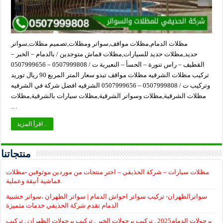
مظلات الدمام,مظلات مواقف,سواتر ومظلات,تصميم مظلات,سواتر
حديد,مظلات حديد للسيارات,مظلات قماش متوجدين / بالدمام – الخبر –
القطيف – راس تنورة – الحسأ – النعيرية ت / 0507999808 – 0507999656
تركيب مظلات الشرقيه مظلات مواقف تبدو سعار المتر المربع 90 ريال توريد
وتركيب ت / 0507999808 – 0507999656 الشرقيه افضل شركة في الشرقيه
مظلات الشرقية,مظلات وسواتر الشرقية,مظلات سيارات بالشرقية,مظلات
…
اقرأ المزيد ..
منتجاتنا
مظلات سيارات – شركة الحذيفي – اختر منتجات من موردين موثوقين -مظلات
قماشية أنيقة وعملية.
سواترالظهران- تركيب سواتر احواش الدمام | سواتر الظهران ،سواتر خشبية
الدمام تقدم شركة الحذيفي خدمات متميزة
برجولات الدمام2025 , تركيب برجولات الخبر , تركيب برجولات الظهران , تركيب