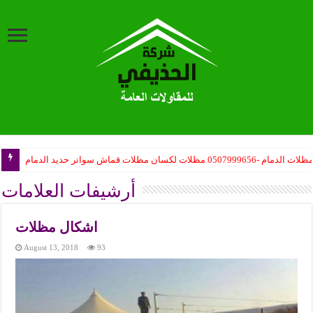
ظلات الدمام -0507999656 مظلات لكسان مظلات قماش سواتر حديد الدمام
ب مظلات المدارس حكومية – مظلات مدارس أهلية – مظلات المشاريع تركيب
أرشيفات العلامات
اشكال مظلات
August 13, 2018
93