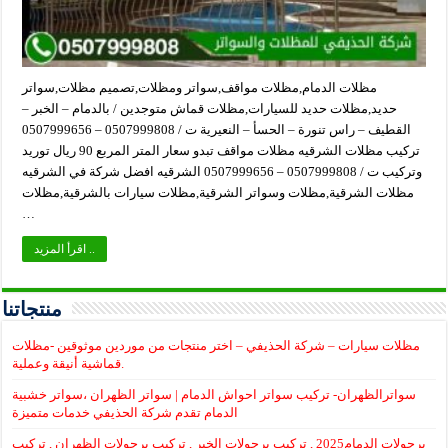
مظلات الدمام,مظلات مواقف,سواتر ومظلات,تصميم مظلات,سواتر
حديد,مظلات حديد للسيارات,مظلات قماش متوجدين / بالدمام – الخبر –
القطيف – راس تنورة – الحسأ – النعيرية ت / 0507999808 – 0507999656
تركيب مظلات الشرقيه مظلات مواقف تبدو سعار المتر المربع 90 ريال توريد
وتركيب ت / 0507999808 – 0507999656 الشرقيه افضل شركة في الشرقيه
مظلات الشرقية,مظلات وسواتر الشرقية,مظلات سيارات بالشرقية,مظلات
…
اقرأ المزيد ..
منتجاتنا
مظلات سيارات – شركة الحذيفي – اختر منتجات من موردين موثوقين -مظلات
قماشية أنيقة وعملية.
سواترالظهران- تركيب سواتر احواش الدمام | سواتر الظهران ،سواتر خشبية
الدمام تقدم شركة الحذيفي خدمات متميزة
برجولات الدمام2025 , تركيب برجولات الخبر , تركيب برجولات الظهران , تركيب