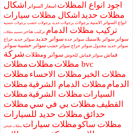
اشكال
اجود انواع المظلات
اسعار السواتر
مظلات حديد
اشكال مظلات سيارات
انواع السواتر الامنية
برجولات
برجولات حديد
برجولات خشب
برجولات خشبية
تركيب مظلات الدمام
تركيب هناجر
تصميم مظلات
سواتر حديد
سواتر
سواتر بلاستيك
سواتر جدة
سواتر حديد حراج
سواتر خشبية
سواتر
سواتر حديد مجدول
سواتر حراج
سواتر خشب
شركة
سواتر ومظلات
قماش
سواتر قماش للحوش
مظلات
مظلات
مظلات bvc
مظلات
مظلات الخبر
مظلات الاحساء
الدمام
مظلات الدمام الشرقية
مظلات
السيارات
مظلات الشرقية
مظلات
مظلات بي في سي
مظلات
القطيف
حدائق
مظلات حديد للسيارات
مظلات سيارات
مظلات ساكو
مظلات قماش