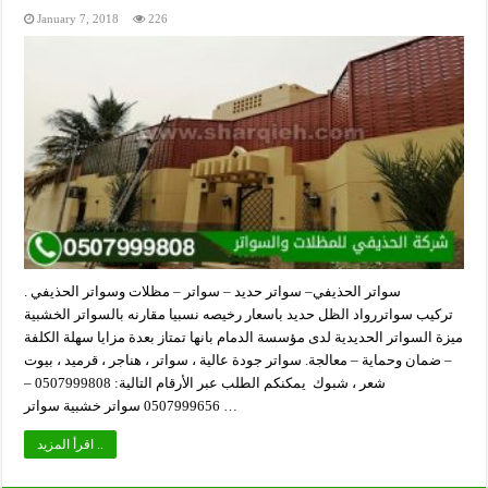
January 7, 2018
226
سواتر الحذيفي– سواتر حديد – سواتر – مظلات وسواتر الحذيفي .
تركيب سواتررواد الظل حديد باسعار رخيصه نسبيا مقارنه بالسواتر الخشبية
ميزة السواتر الحديدية لدى مؤسسة الدمام بانها تمتاز بعدة مزايا سهلة الكلفة
– ضمان وحماية – معالجة. سواتر جودة عالية ، سواتر ، هناجر ، قرميد ، بيوت
شعر ، شبوك يمكنكم الطلب عبر الأرقام التالية: 0507999808 –
0507999656 سواتر خشبية سواتر …
اقرأ المزيد ..