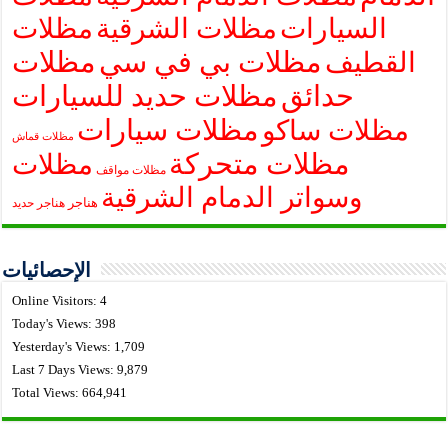
السيارات
مظلات الشرقية
مظلات
مظلات بي في سي
مظلات
القطيف
حدائق
مظلات حديد للسيارات
مظلات سيارات
مظلات ساكو
مظلات قماش
مظلات متحركة
مظلات
مظلات مواقف
وسواتر الدمام الشرقية
هناجر
هناجر حديد
الإحصائيات
Online Visitors:
4
Today's Views:
398
Yesterday's Views:
1,709
Last 7 Days Views:
9,879
Total Views:
664,941