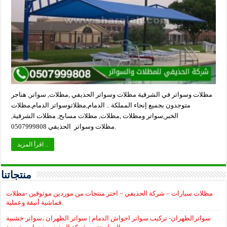
مظلات وسواتر في الشرقية مظلات وسواتر الحذيفي ,مظلات, سواتر, هناجر
متوجدون بجميع إنحاء المملكة .. الدمام,مظلاتوسواتر الدمام,مظلات
الخبر,سواتر ومظلات ,مظلات, مظلات مسابح, مظلات الشرقية,
مظلات وسواتر الحذيفي 0507999808.
اقرأ المزيد ..
منتجاتنا
مظلات سيارات – شركة الحذيفي – اختر منتجات من موردين موثوقين -مظلات
قماشية أنيقة وعملية.
سواترالظهران- تركيب سواتر احواش الدمام | سواتر الظهران ،سواتر خشبية