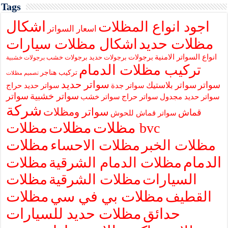
Tags
اشكال
اجود انواع المظلات
اسعار السواتر
مظلات حديد
اشكال مظلات سيارات
انواع السواتر الامنية
برجولات
برجولات حديد
برجولات خشب
برجولات خشبية
تركيب مظلات الدمام
تركيب هناجر
تصميم مظلات
سواتر حديد
سواتر
سواتر بلاستيك
سواتر جدة
سواتر حديد حراج
سواتر خشبية
سواتر
سواتر حديد مجدول
سواتر حراج
سواتر خشب
شركة
سواتر ومظلات
قماش
سواتر قماش للحوش
مظلات
مظلات
مظلات bvc
مظلات
مظلات الخبر
مظلات الاحساء
الدمام
مظلات الدمام الشرقية
مظلات
السيارات
مظلات الشرقية
مظلات
مظلات بي في سي
مظلات
القطيف
حدائق
مظلات حديد للسيارات