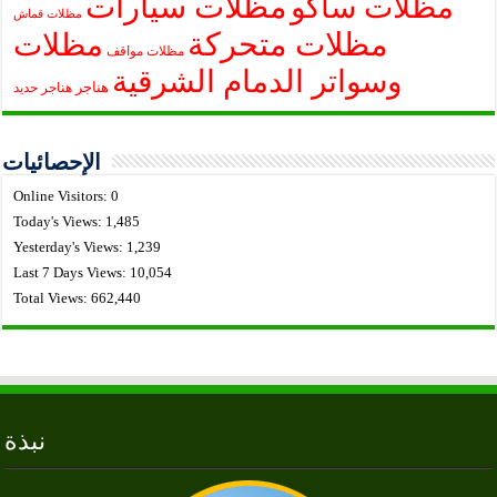
مظلات سيارات
مظلات ساكو
مظلات قماش
مظلات متحركة
مظلات
مظلات مواقف
وسواتر الدمام الشرقية
هناجر
هناجر حديد
الإحصائيات
Online Visitors:
0
Today's Views:
1,485
Yesterday's Views:
1,239
Last 7 Days Views:
10,054
Total Views:
662,440
نبذة