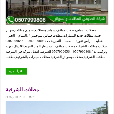
مظلات الدمام,مظلات مواقف,سواتر ومظلات,تصميم مظلات,سواتر
حديد,مظلات حديد للسيارات,مظلات قماش متوجدين / بالدمام – الخبر –
القطيف – راس تنورة – الحسأ – النعيرية ت / 0507999808 – 0507999656
تركيب مظلات الشرقيه مظلات مواقف تبدو سعار المتر المربع 90 ريال توريد
وتركيب ت / 0507999808 – 0507999656 الشرقيه افضل شركة في الشرقيه
مظلات الشرقية,مظلات وسواتر الشرقية,مظلات سيارات بالشرقية,مظلات
…
اقرأ المزيد ..
مظلات الشرقية
May 20, 2018
73