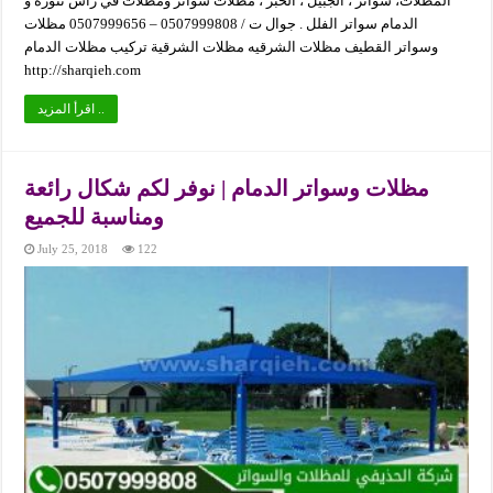
المظلات، سواتر ، الجبيل ، الخبر ، مظلات سواتر ومظلات في راس تنورة و
الدمام سواتر الفلل . جوال ت / 0507999808 – 0507999656 مظلات
وسواتر القطيف مظلات الشرقيه مظلات الشرقية تركيب مظلات الدمام
http://sharqieh.com
اقرأ المزيد ..
مظلات وسواتر الدمام | نوفر لكم شكال رائعة
ومناسبة للجميع
July 25, 2018
122