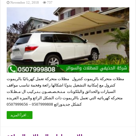
November 12, 2018
737
مظلات متحركة بالريموت كنترول مظلات متحركة تعمل كهربائيًا بالريموت
كنترول مع إمكانية التشغيل يدويًا اشكالها رائعة وفخمة تناسب مواقف
السيارات والحدائق والبلكونات مـتـخـصـصـون بـتـركيب ال:مـظـلات
متحركه كهربائيه التي تعمل باالريموت ذات الشكل الرائع والميزه الفريده
كشكل جديدورائع 0507999808 – 0507999656
اقرأ المزيد ..