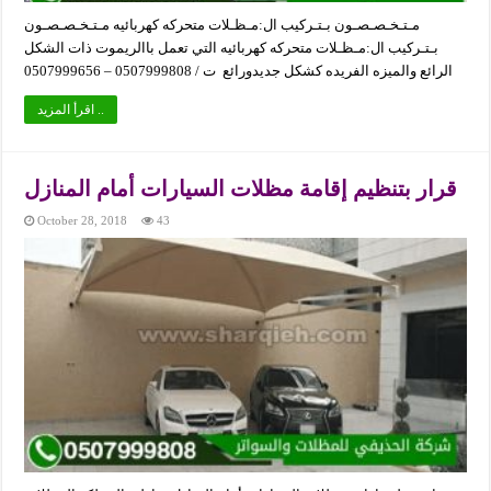
مـتـخـصـصـون بـتـركيب ال:مـظـلات متحركه كهربائيه مـتـخـصـصـون
بـتـركيب ال:مـظـلات متحركه كهربائيه التي تعمل باالريموت ذات الشكل
الرائع والميزه الفريده كشكل جديدورائع ت / 0507999808 – 0507999656
اقرأ المزيد ..
قرار بتنظيم إقامة مظلات السيارات أمام المنازل
October 28, 2018
43