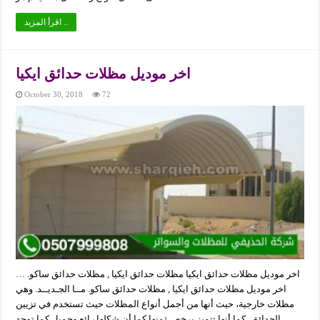
اقرأ المزيد ..
اخر موديل مظلات حدائق ايكيا
October 30, 2018
72
اخر موديل مظلات حدائق ايكيا مظلات حدائق ايكيا , مظلات حدائق ساكو. …
اخر موديل مظلات حدائق ايكيا , مظلات حدائق ساكو. مــا الجـديــد. وهي
مظلات خارجية، حيث أنها من أجمل أنواع المظلات حيث تستخدم في تزيين
الحدائق، كما أنها تتميز برخص ثمنها كما أن شكلها رائع وجميل كما توجد …