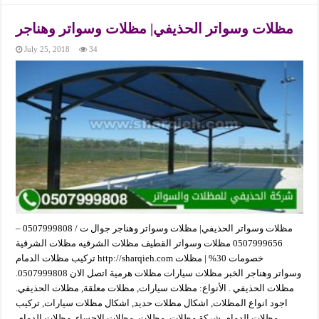
مظلات وسواتر الحذيفي| مظلات وسواتر وهناجر‏
July 25, 2018
34
مظلات وسواتر الحذيفي| مظلات وسواتر وهناجر‏ جوال ت / 0507999808 –
0507999656 مظلات وسواتر القطيف مظلات الشرقيه مظلات الشرقية
تركيب مظلات الدمام http://sharqieh.com خصومات 30% | مظلات
وسواتر وهناجر الخبر مظلات سيارات مظلات هرمية اتصل الان 0507999808.
مظلات الحذيفي . الأنواع: مظلات سيارات, مظلات معلقة, مظلات الحذيفي.
اجود انواع المظلات, اشكال مظلات حديد, اشكال مظلات سيارات, تركيب
مظلات الدمام, شركة مظلات, مظلات, مظلات الاحساء, مظلات الدمام,