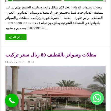
مظلات وسواتر الدمام | نوفر لكم شكال رائعة ومناسبة للجميع تهتم شركتنا
بمنطقة الدمام حيث قمنا بتخصيص فرع لـ مظلات وسواتر الدمام و – الخبر –
القطيف – راس تنورة – الحسأ – النعيرية بتوريد وتركيب المظلات و السواتر
بانواعها في المنطقة الشرقية وملتزمون تجاه عملائنا ت / 0507999808 –
0507999656 بتصميم و تشييد …
اقرأ المزيد ..
مظلات وسواتر بالقطيف 80 ريال سعر تركيب
July 25, 2018
34