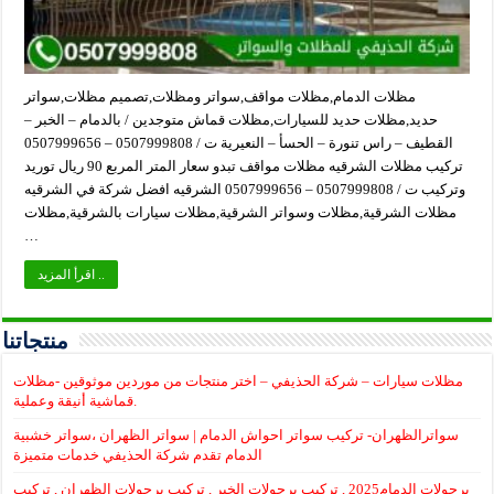
مظلات الدمام,مظلات مواقف,سواتر ومظلات,تصميم مظلات,سواتر
حديد,مظلات حديد للسيارات,مظلات قماش متوجدين / بالدمام – الخبر –
القطيف – راس تنورة – الحسأ – النعيرية ت / 0507999808 – 0507999656
تركيب مظلات الشرقيه مظلات مواقف تبدو سعار المتر المربع 90 ريال توريد
وتركيب ت / 0507999808 – 0507999656 الشرقيه افضل شركة في الشرقيه
مظلات الشرقية,مظلات وسواتر الشرقية,مظلات سيارات بالشرقية,مظلات
…
اقرأ المزيد ..
منتجاتنا
مظلات سيارات – شركة الحذيفي – اختر منتجات من موردين موثوقين -مظلات
قماشية أنيقة وعملية.
سواترالظهران- تركيب سواتر احواش الدمام | سواتر الظهران ،سواتر خشبية
الدمام تقدم شركة الحذيفي خدمات متميزة
برجولات الدمام2025 , تركيب برجولات الخبر , تركيب برجولات الظهران , تركيب