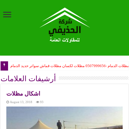
ظلات الدمام -0507999656 مظلات لكسان مظلات قماش سواتر حديد الدمام
ب مظلات المدارس حكومية – مظلات مدارس أهلية – مظلات المشاريع تركيب
أرشيفات العلامات
اشكال مظلات
August 13, 2018
93