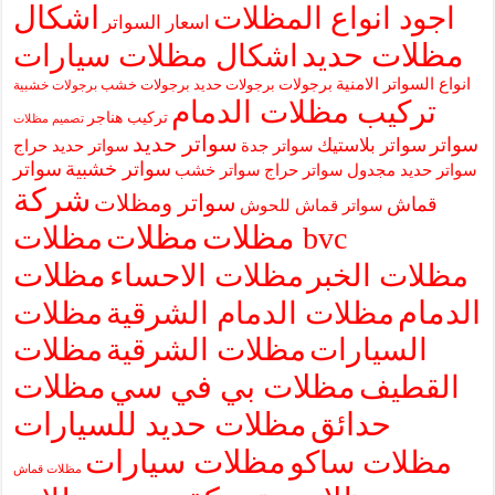
اشكال
اجود انواع المظلات
اسعار السواتر
مظلات حديد
اشكال مظلات سيارات
انواع السواتر الامنية
برجولات
برجولات حديد
برجولات خشب
برجولات خشبية
تركيب مظلات الدمام
تركيب هناجر
تصميم مظلات
سواتر حديد
سواتر
سواتر بلاستيك
سواتر جدة
سواتر حديد حراج
سواتر خشبية
سواتر
سواتر حديد مجدول
سواتر حراج
سواتر خشب
شركة
سواتر ومظلات
قماش
سواتر قماش للحوش
مظلات
مظلات
مظلات bvc
مظلات
مظلات الخبر
مظلات الاحساء
الدمام
مظلات الدمام الشرقية
مظلات
السيارات
مظلات الشرقية
مظلات
مظلات بي في سي
مظلات
القطيف
حدائق
مظلات حديد للسيارات
مظلات سيارات
مظلات ساكو
مظلات قماش