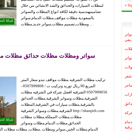
« Se
لمظلات السيارات والحدائق والشد الانشائي من خلال
تصاميمهندسية دقيقة لكافة انواع المظلات والسواتر
بالسعودية مظلات مواقف,مظلات الدمام,سواتر
ومظلات,تصميم مظلات,سواتر حديد,مظلات …
واتر
يفي
لات
سواتر ومظلات مظلات حدائق مظلات مواق
اتر
لات
شعر
تركيب مظلات الشرقيه مظلات مواقف تبدو سعار المتر
ناجر
المربع 90 ريال توريد وتركيب ت / 0507999808–
0507999656 الشرقيه افضل شركة في الشرقيه مظلات
رات
الشرقية,مظلات وسواتر الشرقية,مظلات الحدائق
ائق
بالشرقية,مظلات سيارات في الشرقية,المظلات
الشرقيه,مظلات وسواتر الشرقية http://sharqieh.com
ركة
مظلات,مظلات المملكة,مظلات مظلات
دمام
الحدائق,مظلات الدمام,مظلات وسواتر
رقية
الدمام,مظلات الخبر,,سواتر ومظلات ,مظلات, مظلات مظلات ال