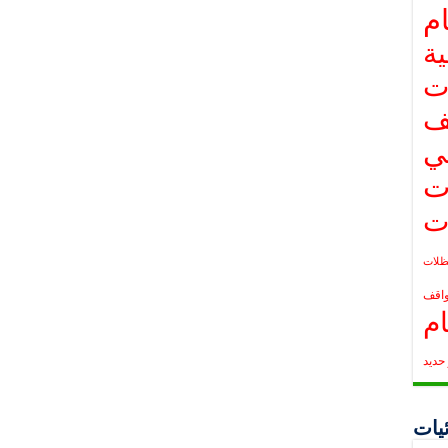
م
ة
ت
ف
ي
ت
ت
لات
واقف
م
حديد
يات