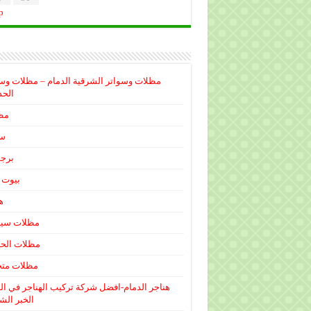
p
مظلات وسواتر الشرقية الدمام – مظلات وس
الحذ
مظ
سو
برجو
بيوت 
ه
مظلات سيا
مظلات الحد
مظلات متح
هناجر الدمام-افضل شركة تركيب الهناجر في ال
الخبر الش