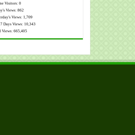
ne Visitors:
0
y's Views:
862
erday's Views:
1,709
 7 Days Views:
10,343
l Views:
665,405