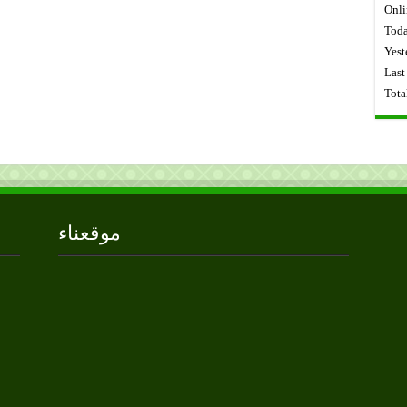
Onli
Toda
Yest
Last
Tota
موقعناء