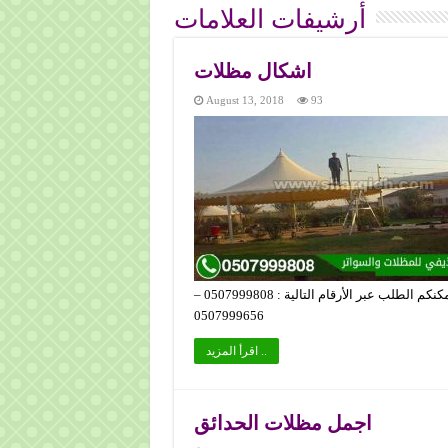
أرشيفات العلامات
اشكال مظلات
August 13, 2018
93
,مظلات, مظلات مسابح, مظلات الشرقية, انظمة المظلات,مظلات يمكنكم الطلب عبر الأرقام التالية : 0507999808 –
0507999656
اقرأ المزيد ..
اجمل مظلات الحدائق