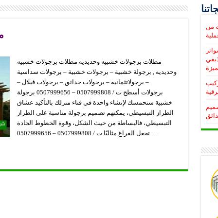
اتنا
ت من
م
واتر
ذيفي
مظلات برجولات خشبيه وحديديه مظلات برجولات خشبيه
يزة
وحديديه , برجولة خشبية – برجولات خشبية – برجولات سداسية
– برجولاتثمانية – برجولات حدائق – برجولات فيلال –
, تركيب
رقية
برجولات أسطح ت / 0507999808 – 0507999656 برجولة
خشبية ستحمسك لإنشاء واحدة في فناء منزلك بالتأكيد عشاق
صميم
الطراز التبسيطي، يمكنهم تصميم برجولة مناسبة على الطراز
دائق
التبسيطي، فالبساطة من حيث الشكل، وقوة الخطوط الحادة
تجعل الفراغ مثاليًا ت / 0507999808 – 0507999656 …