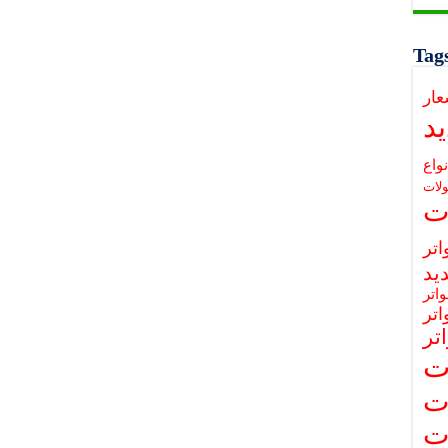
Tag
عار
د
نواع
لات
ت
تر
يد
اتر
تر
تر
ت
ت