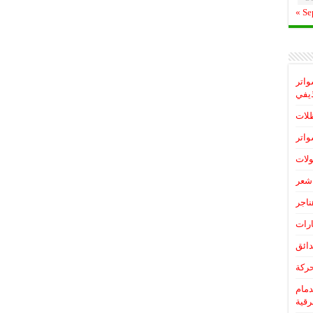
« Se
واتر
يفي
لات
اتر
لات
شعر
ناجر
رات
ائق
ركة
دمام
رقية