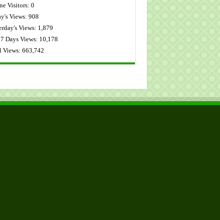
ne Visitors:
0
y's Views:
908
erday's Views:
1,879
 7 Days Views:
10,178
l Views:
663,742