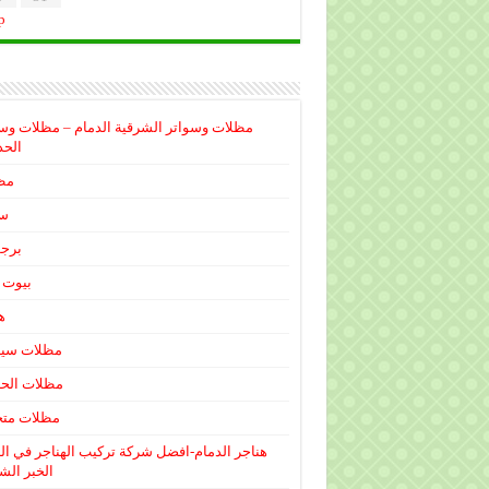
p
مظلات وسواتر الشرقية الدمام – مظلات وس
الحذ
مظ
سو
برجو
بيوت 
ه
مظلات سيا
مظلات الحد
مظلات متح
هناجر الدمام-افضل شركة تركيب الهناجر في ال
الخبر الش