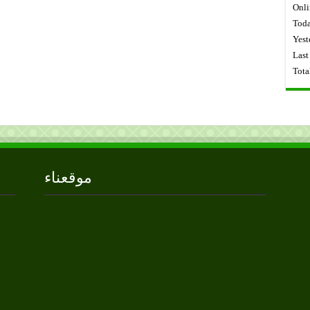
Onli
Toda
Yest
Last
Tota
موقعناء