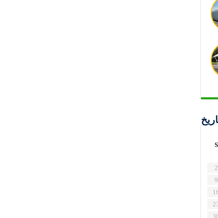
اريخ
S
2
9
1
2
3