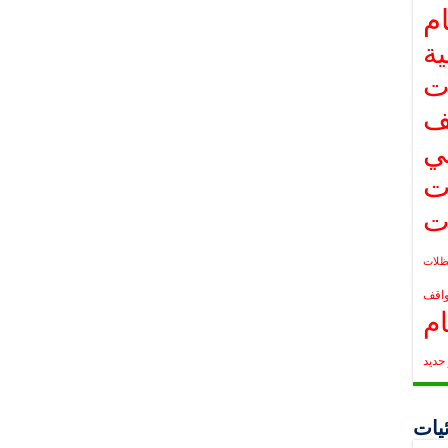
م
ة
ت
ف
ي
ت
ت
لات
واقف
م
حديد
يات