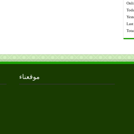
Onli
Toda
Yest
Last
Tota
موقعناء