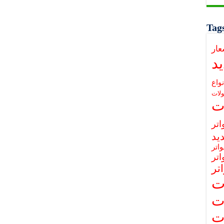
Tag
عار
د
نواع
لات
ت
تر
يد
اتر
تر
تر
ت
ت