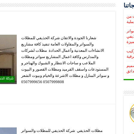
اتنا
ت من
واتر
ذيفي
شعارنا الجودة والاتقان شركة الحذيفي للمظلات
يزة
والسواتر والمقاولات العامة تنفيذ كافة مشاريع
الانشاءات المعدنية وأعمال الحدادة مظلات لشركات
, تركيب
رقية
والمدارس وكافة اعمال المشاريع سواتر ومظلات
الملاعب و ساحات الانتظار و الشبوك والهناجر و
صميم
المستودعات واسقف القرميد ومظلات القصور و البيوت
دائق
و سواتر المنازل و مظلات الاشرعة والخيام وبيوت الشعر
0507999808 0507999656
مظلات الحذيفي شركة الحذيفي للمظلات والسواتر