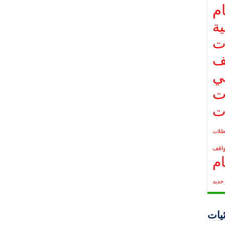
م
ة
ت
ف
ي
ت
ت
لات
واقف
م
حديد
يات