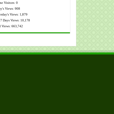
ne Visitors:
0
y's Views:
908
erday's Views:
1,879
 7 Days Views:
10,178
l Views:
663,742