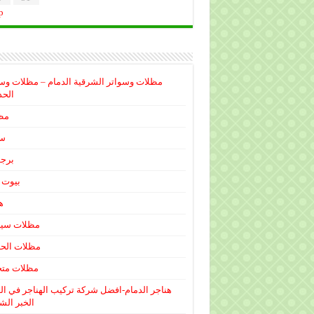
p
مظلات وسواتر الشرقية الدمام – مظلات وس
الحذ
مظ
سو
برجو
بيوت 
ه
مظلات سيا
مظلات الحد
مظلات متح
هناجر الدمام-افضل شركة تركيب الهناجر في ال
الخبر الش