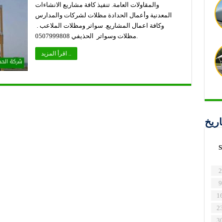
والمقاولات العامة. تنفيذ كافة مشاريع الانشاءات
المعدنية وأعمال الحدادة مظلات لشركات والمدارس
وكافة اعمال المشاريع. سواتر ومظلات الملاعب .
مظلات وسواتر الحذيفي 0507999808.
اقرأ المزيد ..
اريخ
S
2
9
1
2
3