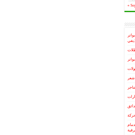
« Se
واتر
يفي
لات
اتر
لات
شعر
ناجر
رات
ائق
ركة
دمام
رقية