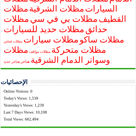
السيارات
مظلات الشرقية
مظلات
مظلات بي في سي
مظلات
القطيف
حدائق
مظلات حديد للسيارات
مظلات سيارات
مظلات ساكو
مظلات قماش
مظلات متحركة
مظلات
مظلات مواقف
وسواتر الدمام الشرقية
هناجر
هناجر حديد
الإحصائيات
Online Visitors:
0
Today's Views:
1,539
Yesterday's Views:
1,239
Last 7 Days Views:
10,108
Total Views:
662,494