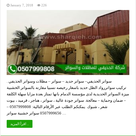
January 7, 2018
226
سواتر الحذيفي– سواتر حديد – سواتر – مظلات وسواتر الحذيفي .
تركيب سواتررواد الظل حديد باسعار رخيصه نسبيا مقارنه بالسواتر الخشبية
ميزة السواتر الحديدية لدى مؤسسة الدمام بانها تمتاز بعدة مزايا سهلة الكلفة
– ضمان وحماية – معالجة. سواتر جودة عالية ، سواتر ، هناجر ، قرميد ، بيوت
شعر ، شبوك يمكنكم الطلب عبر الأرقام التالية: 0507999808 –
0507999656 سواتر خشبية سواتر …
اقرأ المزيد ..