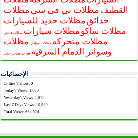
مظلات بي في سي
مظلات
القطيف
حدائق
مظلات حديد للسيارات
مظلات سيارات
مظلات ساكو
مظلات قماش
مظلات متحركة
مظلات
مظلات مواقف
وسواتر الدمام الشرقية
هناجر
هناجر حديد
الإحصائيات
Online Visitors:
0
Today's Views:
1,690
Yesterday's Views:
1,879
Last 7 Days Views:
10,960
Total Views:
664,524