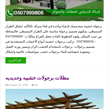
برجولة خشبية ستحمسك لإنشاء واحدة في فناء منزلك بالتأكيد عشاق الطراز
التبسيطي، يمكنهم تصميم برجولة مناسبة على الطراز التبسيطي، فالبساطة
من حيث الشكل، وقوة الخطوط الحادة تجعل الفراغ مثاليًا ت / 0507999808
– 0507999656 تركيب برجولات خشبية أنواع الاخشاب المستخدمة في
تصميم برجولات: برجولات باستخدام الخشب الزان ويتميز بوزنه الثقيل
وصعوبة امتصاصه للماء برجولات خشب بمواصفات عالمية واشكال …
اقرأ المزيد ..
مظلات برجولات خشبيه وحديديه
October 30, 2018
56