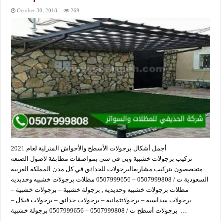
October 30, 2018
269
أجمل أشكال برجولات الأسطح والأحواش المنزلية لعام 2021
تركيب برجولات خشبية وبي في سي بمواصفات مطابقة لاصول الصنعه
متخصصون بتركيب مشاريعالبرجولات للحدائق في كل مدن المملكة العربية
السعودية ت / 0507999808 – 0507999656 مظلات برجولات خشبيه وحديديه
مظلات برجولات خشبيه وحديديه , برجولة خشبية – برجولات خشبية –
برجولات سداسية – برجولاتثمانية – برجولات حدائق – برجولات فيلال –
برجولات أسطح ت / 0507999808 – 0507999656 برجولة خشبية …