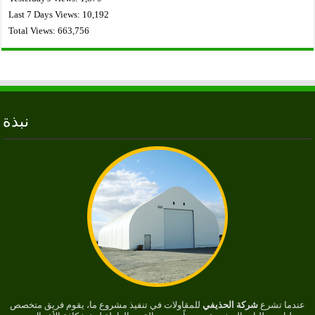
Last 7 Days Views:
10,192
Total Views:
663,756
نبذة
عندما تشرع
شركة الحذيفي
للمقاولات في تنفيذ مشروع ما، يقوم فريق متخصص