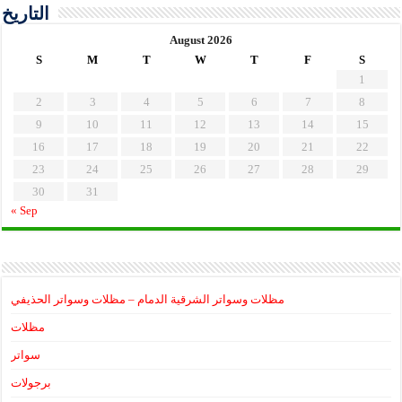
التاريخ
August 2026
S
M
T
W
T
F
S
1
2
3
4
5
6
7
8
9
10
11
12
13
14
15
16
17
18
19
20
21
22
23
24
25
26
27
28
29
30
31
« Sep
مظلات وسواتر الشرقية الدمام – مظلات وسواتر الحذيفي
مظلات
سواتر
برجولات