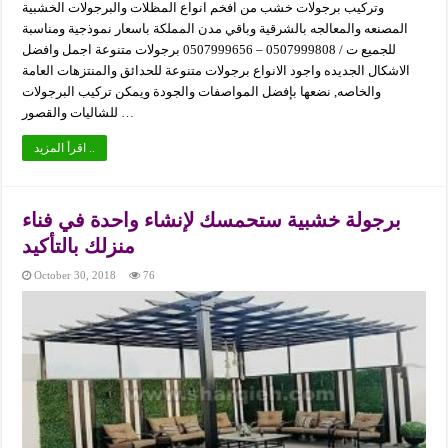
وتركيب برجولات خشب من افخم انواع المظلات والبرجولات الخشبية
المصنعه والمعالجه بالشرقية وباقي مدن المملكة باسعار نموذجية ومناسبة
للجميع ت / 0507999808 – 0507999656 برجولات متنوعة اجمل وافضل
الاشكال الجديده واجود الانواع برجولات متنوعة للحدائق والمنتزهات العامة
والخاصه, نضعها بإفضل المواصفات والجودة ويمكن تركيب البرجولات
للشاليات والقصور …
اقرأ المزيد ..
برجولة خشبية ستحمسك لإنشاء واحدة في فناء
منزلك بالتأكيد
October 30, 2018
76