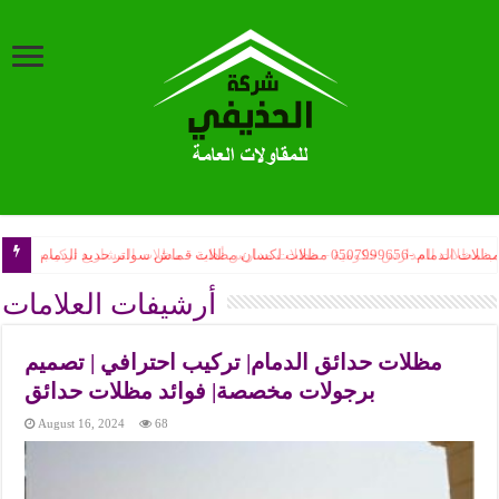
ب مظلات المدارس حكومية – مظلات مدارس أهلية – مظلات المشاريع تركيب
أرشيفات العلامات
مظلات حدائق الدمام| تركيب احترافي | تصميم
برجولات مخصصة| فوائد مظلات حدائق
August 16, 2024
68