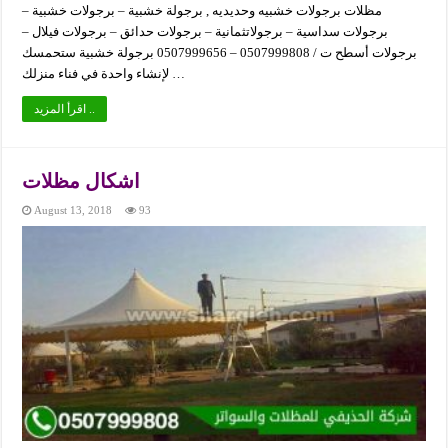
مظلات برجولات خشبيه وحديديه , برجولة خشبية – برجولات خشبية –
برجولات سداسية – برجولاتثمانية – برجولات حدائق – برجولات فيلال –
برجولات أسطح ت / 0507999808 – 0507999656 برجولة خشبية ستحمسك
لإنشاء واحدة في فناء منزلك …
اقرأ المزيد ..
اشكال مظلات
August 13, 2018
93