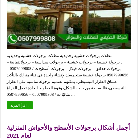
مظلات برجولات خشبيه وحديديه مظلات برجولات خشبيه وحديديه
, برجولة خشبية – برجولات خشبية – برجولات سداسية – برجولاتثمانية –
برجولات حدائق – برجولات فيلال – برجولات أسطح ت / 0507999808 –
0507999656 برجولة خشبية ستحمسك لإنشاء واحدة في فناء منزلك بالتأكيد
عشاق الطراز التبسيطي، يمكنهم تصميم برجولة مناسبة على الطراز
التبسيطي، فالبساطة من حيث الشكل، وقوة الخطوط الحادة تجعل الفراغ
مثاليًا ت / 0507999808 – 0507999656 …
اقرأ المزيد ..
أجمل أشكال برجولات الأسطح والأحواش المنزلية
لعام 2021