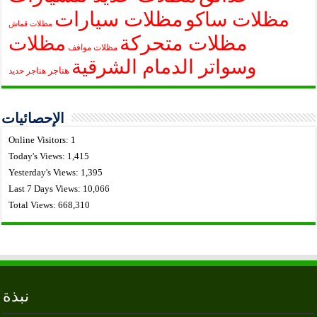
مظلات سيارات
مظلات ساكو
مظلات قماش
مظلات متحركة
مظلات
مظلات مواقف
وسواتر الدمام الشرقية
هناجر
هناجر حديد
الإحصائيات
Online Visitors:
1
Today's Views:
1,415
Yesterday's Views:
1,395
Last 7 Days Views:
10,066
Total Views:
668,310
نبذة