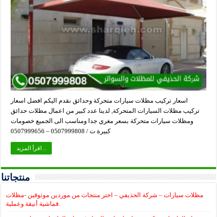
اسعار تركيب مظلات سيارات متحركة وحدائق نقدم اليكم افضل اسعار
تركيب مظلات السيارات المتحركة, لدينا عدد كبير من اعمال مظلات حدائق
ومظلات سيارات متحركة بسعر مغري جدا ومناسب الى الجميع خصومات
كبيرة ت / 0507999808 – 0507999656
اقرأ المزيد ..
منتجاتنا
مظلات سيارات – شركة الحذيفي – اختر منتجات من موردين موثوقين -مظلات
قماشية أنيقة وعملية.