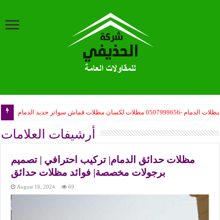
ظلات الدمام -0507999656 مظلات لكسان مظلات قماش سواتر حديد الدمام
أرشيفات العلامات
مظلات حدائق الدمام| تركيب احترافي | تصميم
برجولات مخصصة| فوائد مظلات حدائق
August 16, 2024
69