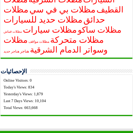
مظلات بي في سي
مظلات
القطيف
حدائق
مظلات حديد للسيارات
مظلات سيارات
مظلات ساكو
مظلات قماش
مظلات متحركة
مظلات
مظلات مواقف
وسواتر الدمام الشرقية
هناجر
هناجر حديد
الإحصائيات
Online Visitors:
0
Today's Views:
834
Yesterday's Views:
1,879
Last 7 Days Views:
10,104
Total Views:
663,668