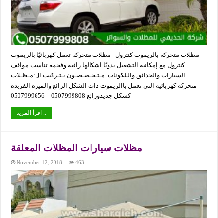
مظلات متحركة بالريموت كنترول مظلات متحركة تعمل كهربائيًا بالريموت
كنترول مع إمكانية التشغيل يدويًا اشكالها رائعة وفخمة تناسب مواقف
السيارات والحدائق والبلكونات مـتـخـصـصـون بـتـركيب ال:مـظـلات
متحركه كهربائيه التي تعمل باالريموت ذات الشكل الرائع والميزه الفريده
كشكل جديدورائع 0507999808 – 0507999656
اقرأ المزيد ..
مظلات سيارات المظلات المعلقة
November 12, 2018
463