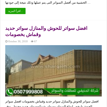
الخشبية من أفضل السواتر التى يتم عملها وذلك نتيجة إلى جودتها …
اقرأ المزيد ..
افضل سواتر للحوش والمنازل سواتر حديد
وقماش بخصومات
October 30, 2018
67
افضل سواتر للحوش والمنازل سواتر حديد وقماش بخصومات افضل سواتر
للحوش-ارخص انواع السواتر–سواتر شينكو-سواتر حديد مجدول. نوفر