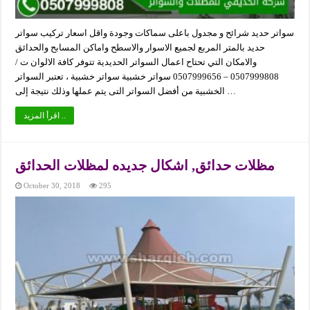
سواتر حديد شرائح و مجدول باعلى سماكات وجودة واقل اسعار تركيب سواتر
حديد بالمتر المربع لجميع الاسوار والاسطح واماكن المسابح والحدائق
والامكان التي تحتاح اعمال السواتر الحديدية تتوفر كافة الالوان ت /
0507999808 – 0507999656 سواتر خشبية سواتر خشبية ، تعتبر السواتر
الخشبية من أفضل السواتر التى يتم عملها وذلك نتيجة إلى …
اقرأ المزيد ..
مظلات حدائق, اشكال جديده لمظلات الحدائق
October 30, 2018
295