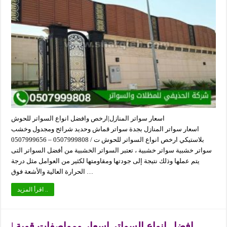
اسعار سواتر المنازل|ارخص وافضل انواع السواتر للحوش
اسعار سواتر المنازل بجدة سواتر قماش وحديد شرائح ومجدول وخشب
بلاستيكي ارخص انواع السواتر للحوش ت / 0507999808 – 0507999656
سواتر خشبية سواتر خشبية ، تعتبر السواتر الخشبية من أفضل السواتر التى
يتم عملها وذلك نتيجة إلى جودتها ومقاومتها لكثير من العوامل مثل درجة
الحرارة العالية والأشعة فوق …
اقرأ المزيد ..
افضل انواع السواتر اسعار ومواصفات قوية |