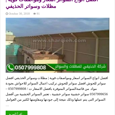
مظلات وسواتر الحذيفي
October 30, 2018
91
افضل انواع السواتر اسعار ومواصفات قوية | مظلات وسواتر الحذيفي افضل
سواتر للحوش افضل سواتر للحوش تركيب اعمال السواتر للاحواش بجودة
مواد. من قائمةالسواتر المتوفرة بافضل الاسعار ت / 0507999808 –
0507999656 سواتر خشبية سواتر خشبية ، تعتبر السواتر الخشبية من أفضل
السواتر التى يتم عملها وذلك نتيجة إلى جودتها ومقاومتها لكثير من العوامل
…
اقرأ المزيد ..