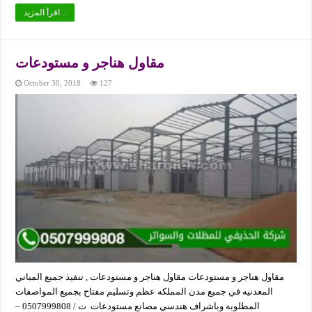
اقرأ المزيد ..
مقاول هناجر و مستودعات
October 30, 2018
127
مقاول هناجر و مستودعات مقاول هناجر و مستودعات , تنفيذ جميع المباني
المعدنيه في جميع مدن المملكه عظم وتسليم مفتاح بجميع المواصفات
المطلوبه وباشراف هندسي مصانع مستودعات ت / 0507999808 –