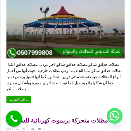
مظلات حدائق ساكو مظلات حدائق ساكو. اخر موديل مظلات حدائق ايكيا ,
مظلات حدائق ساكو. مــا الجـديــد. وهي مظلات خارجية، حيث أنها من أجمل
أنواع المظلات حيث تستخدم في تزيين الحدائق، كما أنها تتميز برخص ثمنها
كما أن شكلها رائع وجميل كما توجد بعدة ألوان مميزة وبأشكال مميزة.
مظلات ساكو …
اقرأ المزيد ..
مظلات متحركة بريموت كهربائية للسيارات
October 30, 2018
82