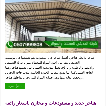
هناجر للايجار هناجر ، أفضل هناجر فى السعودية يتم تصنيعها فى مؤسسة
الحذيفي وهى من أجود المواد المغطاة بمواد عازلة للشمس
والأمطاروالرطوبة والرياح، تعمل مؤسسة العتيبي على تصنيع هناجر وفقا
لحاجة العميل.كما أنها تصنع بمعايير الجودة العالمية لتلائم حاجة التخزين
وتحقق الغاية منها وهى حماية المواد التى تخزن بداخلها. هناجر …
اقرأ المزيد ..
هناجر حديد و مستودعات و مخازن باسعار رائعه