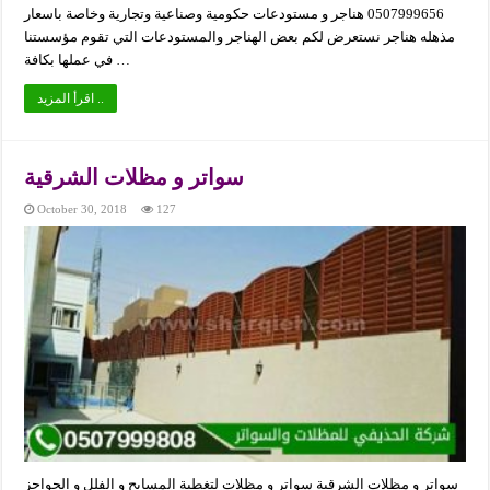
0507999656 هناجر و مستودعات حكومية وصناعية وتجارية وخاصة باسعار
مذهله هناجر نستعرض لكم بعض الهناجر والمستودعات التي تقوم مؤسستنا
في عملها بكافة …
اقرأ المزيد ..
سواتر و مظلات الشرقية
October 30, 2018
127
سواتر و مظلات الشرقية سواتر و مظلات لتغطية المسابح و الفلل و الحواجز