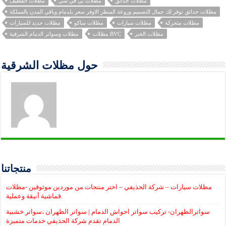
مظلات حدائق
مظلات بي في سي
مظلات القطيف
مظلات حدائق توفر لك جمال التصميم وروعة المنظر الاوفر سعر بلدمام وباقي المدن بالمملكة
مظلات متحركة
مظلات سيارات
مظلات ساكو
مظلات حديد للسيارات
مظلات الخبر
مظلات BVC
مظلات وسواتر الدمام الشرقية
حول مظلات الشرقية
منتجاتنا
مظلات سيارات – شركة الحذيفي – اختر منتجات من موردين موثوقين -مظلات
قماشية أنيقة وعملية.
سواترالظهران- تركيب سواتر احواش الدمام | سواتر الظهران ،سواتر خشبية
الدمام تقدم شركة الحذيفي خدمات متميزة