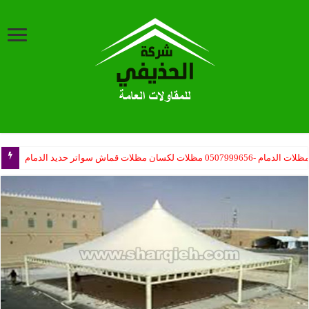
ب مظلات المدارس حكومية – مظلات مدارس أهلية – مظلات المشاريع تركيب