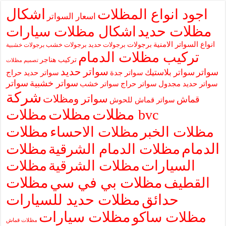
اشكال
اجود انواع المظلات
اسعار السواتر
مظلات حديد
اشكال مظلات سيارات
انواع السواتر الامنية
برجولات
برجولات حديد
برجولات خشب
برجولات خشبية
تركيب مظلات الدمام
تركيب هناجر
تصميم مظلات
سواتر حديد
سواتر
سواتر بلاستيك
سواتر جدة
سواتر حديد حراج
سواتر خشبية
سواتر
سواتر حديد مجدول
سواتر حراج
سواتر خشب
شركة
سواتر ومظلات
قماش
سواتر قماش للحوش
مظلات
مظلات
مظلات bvc
مظلات
مظلات الخبر
مظلات الاحساء
الدمام
مظلات الدمام الشرقية
مظلات
السيارات
مظلات الشرقية
مظلات
مظلات بي في سي
مظلات
القطيف
حدائق
مظلات حديد للسيارات
مظلات سيارات
مظلات ساكو
مظلات قماش