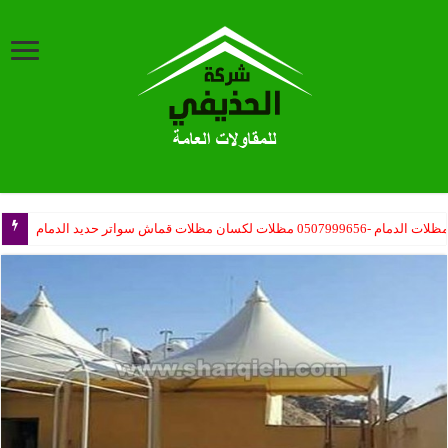
ب مظلات المدارس حكومية – مظلات مدارس أهلية – مظلات المشاريع تركيب