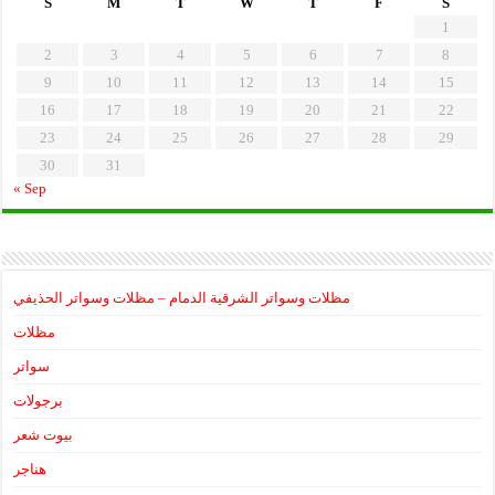
S
M
T
W
T
F
S
1
2
3
4
5
6
7
8
9
10
11
12
13
14
15
16
17
18
19
20
21
22
23
24
25
26
27
28
29
30
31
« Sep
مظلات وسواتر الشرقية الدمام – مظلات وسواتر الحذيفي
مظلات
سواتر
برجولات
بيوت شعر
هناجر