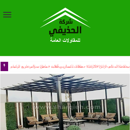
ب مظلات المدارس حكومية – مظلات مدارس أهلية – مظلات المشاريع تركيب